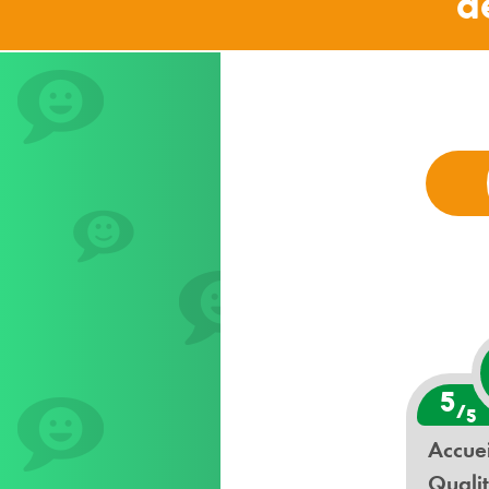
d
5
/
5
Accuei
Qualit