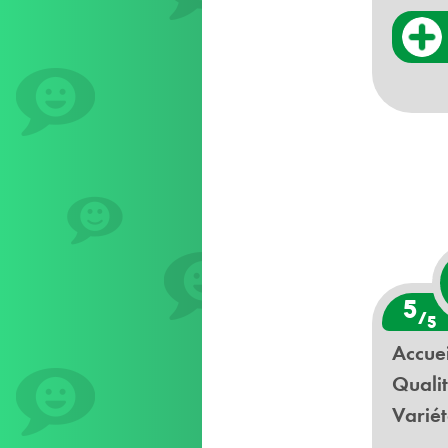
5
/
5
Accuei
Qualit
Variét