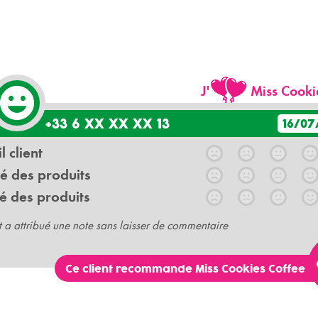
J'
Miss Cooki
+33 6 XX XX XX 13
16/07
l client
é des produits
é des produits
t a attribué une note sans laisser de commentaire
Ce client recommande Miss Cookies Coffee