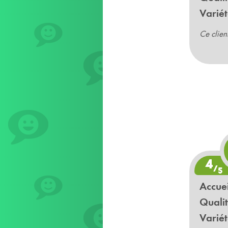
Variét
Ce clien
4
/
5
Accuei
Qualit
Variét