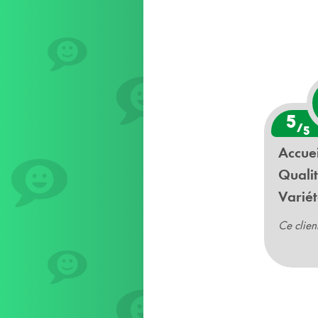
5
/
5
Accuei
Qualit
Variét
Ce clien