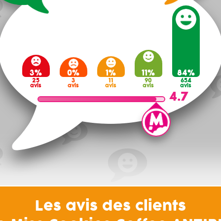
3%
0%
1%
11%
84%
25
3
11
90
654
avis
avis
avis
avis
avis
4.7
Les avis des clients