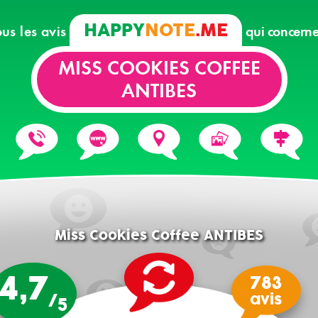
HAPPY
NOTE
.ME
ous les avis
qui concerne
MISS COOKIES COFFEE
ANTIBES
Miss Cookies Coffee ANTIBES
4,7
783
/
avis
5