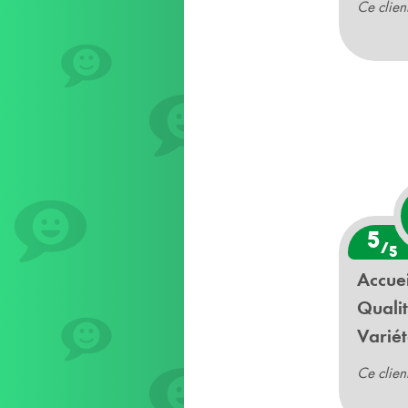
Ce clien
5
/
5
Accuei
Qualit
Variét
Ce clien