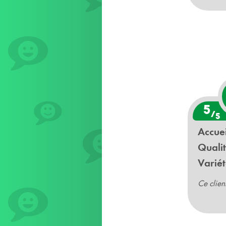
5
/
5
Accuei
Qualit
Variét
Ce clien