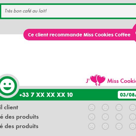
Très bon café au lait!
Ce client recommande Miss Cookies Coffee
J'
Miss Cooki
+33 7 XX XX XX 10
03/08
l client
é des produits
é des produits