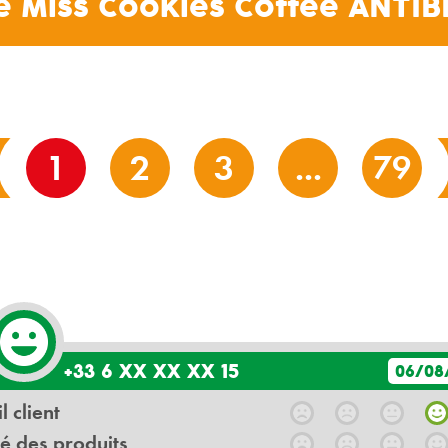
e Miss Cookies Coffee
ANTIB
1
2
3
...
79
+33 6 XX XX XX 15
06/08
l client
é des produits