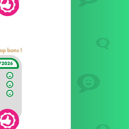
rop bons !
/2026